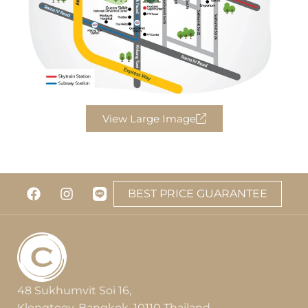
View Large Image
BEST PRICE GUARANTEE
48 Sukhumvit Soi 16,
Klongtoey, Bangkok, 10110 Thailand