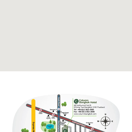
Hôpital Bumrungrad
2 km
15 minutes en taxi
Centre de Chidlom
2.5 km
15 minutes en taxi / Station BTS Chidlom
Siam Square / Siam Center / Siam
6.5 km
Paragon / Central World
20 minutes en taxi / Station BTS Siam
Le centre commercial Platinum
6.8 km
Fashion Mall
25 minutes en taxi
ASIATIQUE Le front de mer
11.6 km
30 minutes en taxi
Marché du week-end de Chatuchak
12.5 km
30 minutes en BTS, station Mo Chit