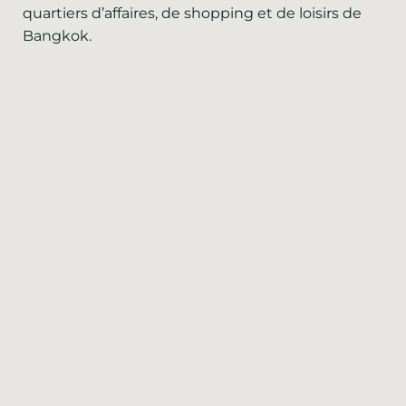
quartiers d’affaires, de shopping et de loisirs de
Bangkok.
Parc et lac Benjakitti
0,1 km
3 minutes à pied
Station de métro Sukhumvit
0.5 km
7 minutes à pied
Complexe commercial Terminal 21
0.5 km
7 minutes à pied
Station BTS Asoke
0.5 km
7 minutes à pied
Le complexe commercial EmQuatier &
1.4 km
The Emporium
À 15 minutes à pied de la station BTS Phrom
Phong
Centre national des congrès Reine
1.5 km
Sirikit
5 minutes en taxi
Station de métro QSNCC
1.5 km
5 minutes en taxi