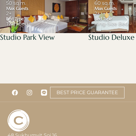
50 sq.m.
60 sq.m.
Max Guests
Max Guests
2+
2+
Bed Type
Bed Type
Twin bed
King-Size Bed
Studio Park View
Studio Deluxe
BEST PRICE GUARANTEE
48 Sukhumvit Soi 16,